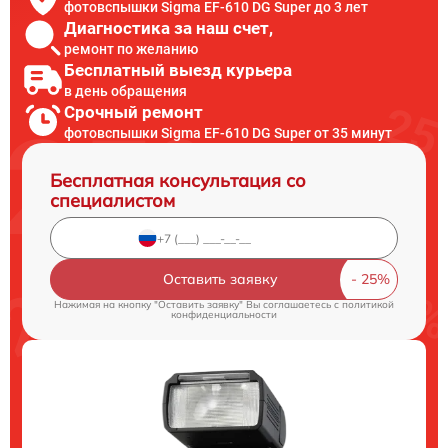
фотовспышки Sigma EF-610 DG Super до 3 лет
Диагностика за наш счет,
ремонт по желанию
Бесплатный выезд курьера
в день обращения
Срочный ремонт
фотовспышки Sigma EF-610 DG Super от 35 минут
Бесплатная консультация со
специалистом
Оставить заявку
Нажимая на кнопку "Оставить заявку" Вы соглашаетесь c
политикой
конфиденциальности