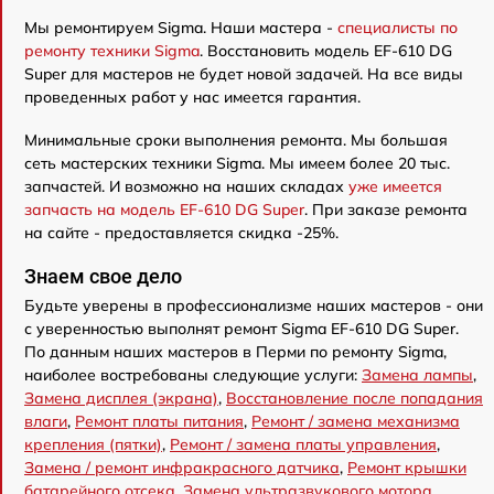
Мы ремонтируем Sigma. Наши мастера -
специалисты по
ремонту техники Sigma
. Восстановить модель EF-610 DG
Super для мастеров не будет новой задачей. На все виды
проведенных работ у нас имеется гарантия.
Минимальные сроки выполнения ремонта. Мы большая
сеть мастерских техники Sigma. Мы имеем более 20 тыс.
запчастей. И возможно на наших складах
уже имеется
запчасть на модель EF-610 DG Super
. При заказе ремонта
на сайте - предоставляется скидка -25%.
Знаем свое дело
Будьте уверены в профессионализме наших мастеров - они
с уверенностью выполнят ремонт Sigma EF-610 DG Super.
По данным наших мастеров в Перми по ремонту Sigma,
наиболее востребованы следующие услуги:
Замена лампы
,
Замена дисплея (экрана)
,
Восстановление после попадания
влаги
,
Ремонт платы питания
,
Ремонт / замена механизма
крепления (пятки)
,
Ремонт / замена платы управления
,
Замена / ремонт инфракрасного датчика
,
Ремонт крышки
батарейного отсека
,
Замена ультразвукового мотора
,